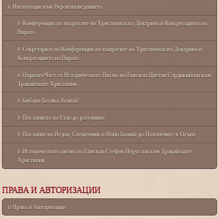
Институции към Вероизповеданието
Конференция по въпросите на Християнската Доктрина и Конгрегацията на
Вярата
Секретариат на Конференция по въпросите на Християнската Доктрина и
Конгрегацията на Вярата
Първата Част от Историческото Писмо на Епископ Цветан Сердикийски към
Тракийските Християни
Библия Бесика /Бешой/
Посланието на Етан до разумните
Послание на Йедая, Свещенник и Войн Божий до Потопените в Огъня
Историческото писмо на Епископ Стефан Йерусски към Тракийските
Християни
ПРАВА И АВТОРИЗАЦИИ
Права и Авторизации