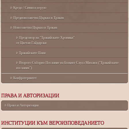
Кредо / Символ верую
Предновозаветна Църква в Тракия
Новозаветна Църква в Тракия
Предговор на “Тракийските Хроники”
от Цветан Гайдарски
Тракийските Папи
Второто Съборно Послание на Божият Слуга Михаил (“Тракийските
послания”)
Конфратернитет
ПРАВА И АВТОРИЗАЦИИ
Права и Авторизации
ИНСТИТУЦИИ КЪМ ВЕРОИЗПОВЕДАНИЕТО