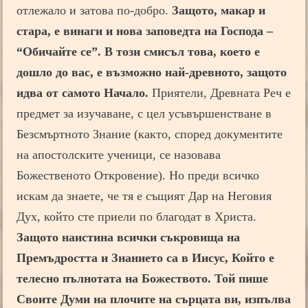
отлежало и затова по-добро.
Защото, макар и
стара, е винаги и нова заповедта на Господа –
“Обичайте се”. В този смисъл това, което е
дошло до вас, е възможно най-древното, защото
идва от самото Начало.
Приятели, Древната Реч е
предмет за изучаване, с цел усъвършенстване в
Безсмъртното Знание (както, според документите
на апостолските ученици, се назовава
Божественото Откровение). Но преди всичко
искам да знаете, че тя е същият Дар на Неговия
Дух, който сте приели по благодат в Христа.
Защото наистина всички съкровища на
Премъдростта и Знанието са в Иисус, Който е
телесно пълнотата на Божеството. Той пише
Своите Думи на плочите на сърцата ви, изпълва