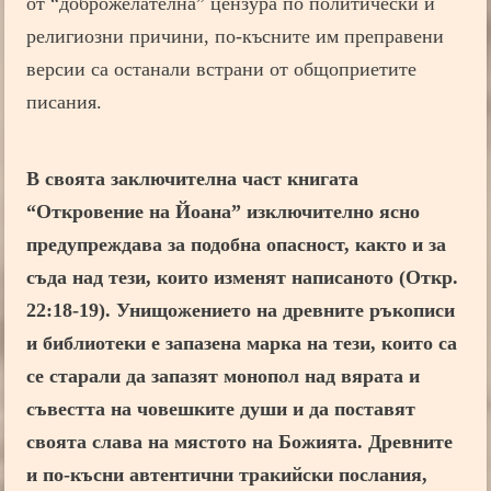
от “доброжелателна” цензура по политически и
религиозни причини, по-късните им преправени
версии са останали встрани от общоприетите
писания.
В своята заключителна част книгата
“Откровение на Йоана” изключително ясно
предупреждава за подобна опасност, както и за
съда над тези, които изменят написаното (Откр.
22:18-19). Унищожението на древните ръкописи
и библиотеки е запазена марка на тези, които са
се старали да запазят монопол над вярата и
съвестта на човешките души и да поставят
своята слава на мястото на Божията.
Древните
и по-късни автентични тракийски послания,