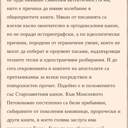
нито е причина да имаме колебание в
общоприетите книги. Някои от писанията са
влезли късно окончателно в ортодоксалния канон,
но не поради историографски, а по идеологически
причини, породени от ограничени умове, които не
могат да поберат и проумеят пасажи, надхвърлящи
техните тесни и едностранчиви разбирания. И до
сега откровенията в книгите на апостолите са
препъникамък за всеки посредствен и
повърхностен прочит. Подобно е и положението
със Старозаветния канон. Към Моисеевото
Петокнижие постепенно са били прибавяни,
събираните от поколения книжници, пророчески и
други книги, в което голяма заслуга има