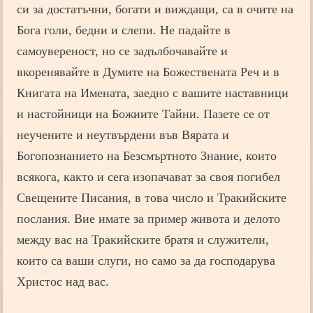
си за достатъчни, богати и виждащи, са в очите на
Бога голи, бедни и слепи. Не падайте в
самоувереност, но се задълбочавайте и
вкоренявайте в Думите на Божествената Реч и в
Книгата на Имената, заедно с вашите наставници
и настойници на Божиите Тайни. Пазете се от
неучените и неутвърдени във Вярата и
Богопознанието на Безсмъртното Знание, които
всякога, както и сега изопачават за своя погибел
Свещените Писания, в това число и Тракийските
послания. Вие имате за пример живота и делото
между вас на Тракийските братя и служители,
които са ваши слуги, но само за да господарува
Христос над вас.