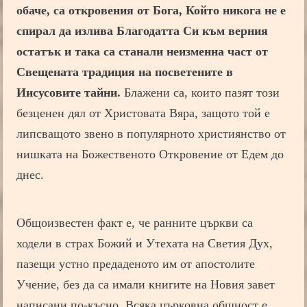
обаче, са откровения от Бога, Който никога не е
спирал да излива Благодатта Си към верния
остатък и така са станали неизменна част от
Свещената традиция на посветените в
Иисусовите тайни.
Блажени са, които пазят този
безценен дял от Христовата Вяра, защото той е
липсващото звено в популярното християнство от
нишката на Божественото Откровение от Едем до
днес.
Общоизвестен факт е, че ранните църкви са
ходели в страх Божий и Утехата на Светия Дух,
пазещи устно предаденото им от апостолите
Учение, без да са имали книгите на Новия завет
написани по-късно. Всяка църковна общност е