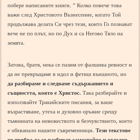
побере написаните книги. ” Колко повече това
важи след Христовото Възнесение, когато Той
продължава делата Си чрез тези, които Го познават
вече не по плът, но по Дух и са Негово Тяло на
земята.
Затова, братя, нека се пазим от фалшива ревност и
да не превръщаме в идол и фетиш външното, но
да разбираме и следваме съдържанието и
същността, която е Христос.
Така разбирайте и
използвайте Тракийските писания, за ваше
възрастяване, утеха и духовно оръжие срещу
тъмнината на невежеството и безчувствието, което
е обхванало нашите съвременници.
Тези текстове
не трябва да се разбират самостойно и отделно