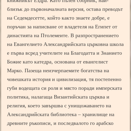
книжникът Ездра. Като пълен сборник, най-
близък до първоначалната версия, остава преводът
на Седемдесетте, който както знаете добре, е
поръчан за написване от владетеля на Египет от
династията на Птолемеите. В разпространението
на Евангелието Александрийската църковна школа
е първа всред учителите на Благодатта и Знанието
Божие като катедра, основана от евангелист
Марко. Пазеща неизчерпаемите богатства на
човешката история и цивилизация, тя постепенно
губи водещата си роля и място поради имперската
политика, налагаща Византийската църква и
религия, което завършва с унищожаването на
Александрийската библиотека – хранилище на
древните ръкописи, и последвалото го арабско