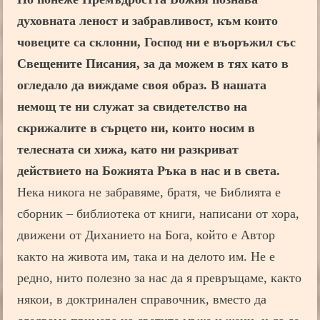
духовната леност и забравливост, към които
човеците са склонни, Господ ни е въоръжил със
Свещените Писания, за да можем в тях като в
огледало да виждаме своя образ.
В нашата
немощ те ни служат за свидетелство на
скрижалите в сърцето ни, които носим в
телесната си хижа, като ни разкриват
действието на Божията Ръка в нас и в света.
Нека никога не забравяме, братя, че Библията е
сборник – библиотека от книги, написани от хора,
движени от Диханието на Бога, който е Автор
както на живота им, така и на делото им. Не е
редно, нито полезно за нас да я превръщаме, както
някои, в доктринален справочник, вместо да