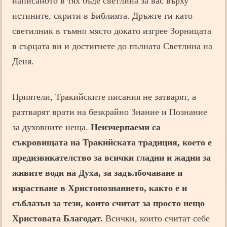
написаното в тях бъде светлина за вас върху
истините, скрити в Библията. Дръжте ги като
светилник в тъмно място докато изгрее Зорницата
в сърцата ви и достигнете до пълната Светлина на
Деня.
Приятели, Тракийските писания не затварят, а
разтварят врати на безкрайно Знание и Познание
за духовните неща.
Неизчерпаеми са
съкровищата на Тракийската традиция, което е
предизвикателство за всички гладни и жадни за
живите води на Духа, за задълбочаване и
израстване в Христопознанието, както е и
съблазън за тези, които считат за просто нещо
Христовата Благодат.
Всички, които считат себе