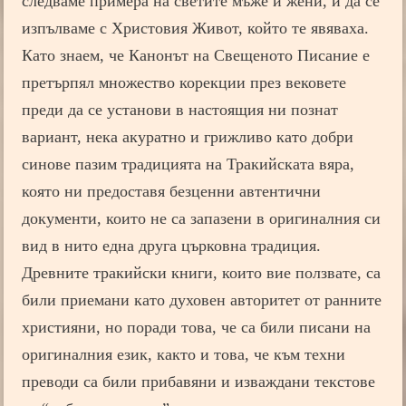
следваме примера на светите мъже и жени, и да се
изпълваме с Христовия Живот, който те явяваха.
Като знаем, че Канонът на Свещеното Писание е
претърпял множество корекции през вековете
преди да се установи в настоящия ни познат
вариант, нека акуратно и грижливо като добри
синове пазим традицията на Тракийската вяра,
която ни предоставя безценни автентични
документи, които не са запазени в оригиналния си
вид в нито една друга църковна традиция.
Древните тракийски книги, които вие ползвате, са
били приемани като духовен авторитет от ранните
християни, но поради това, че са били писани на
оригиналния език, както и това, че към техни
преводи са били прибавяни и изваждани текстове