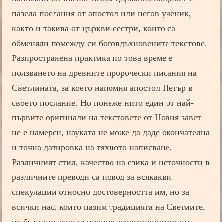
пазела послания от апостол или негов ученик,
както и такива от църкви-сестри, които са
обменяли помежду си боговдъхновените текстове.
Разпространена практика по това време е
ползването на древните пророчески писания на
Светлината, за което напомня апостол Петър в
своето послание. Но понеже нито един от най-
първите оригинали на текстовете от Новия завет
не е намерен, науката не може да даде окончателна
и точна датировка на тяхното написване.
Различният стил, качество на езика и неточности в
различните преводи са повод за всякакви
спекулации относно достоверността им, но за
всички нас, които пазим традицията на Светиите,
не буди никакви съмнения автентичността им,