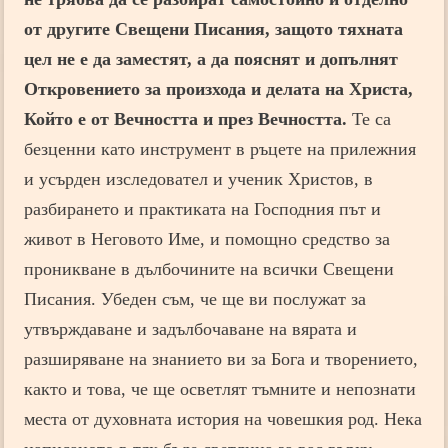
от другите Свещени Писания, защото тяхната
цел не е да заместят, а да пояснят и допълнят
Откровението за произхода и делата на Христа,
Който е от Вечността и през Вечността.
Те са
безценни като инструмент в ръцете на прилежния
и усърден изследовател и ученик Христов, в
разбирането и практиката на Господния път и
живот в Неговото Име, и помощно средство за
проникване в дълбочините на всички Свещени
Писания. Убеден съм, че ще ви послужат за
утвърждаване и задълбочаване на вярата и
разширяване на знанието ви за Бога и творението,
както и това, че ще осветлят тъмните и непознати
места от духовната история на човешкия род. Нека