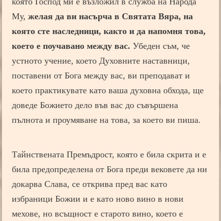
която Господ ми е възложил в служба на Народа
Му,
желая да ви насърча в Святата Вяра, на
която сте наследници, както и да напомня това,
което е поучавано между вас.
Убеден съм, че
устното учение, което Духовните наставници,
поставени от Бога между вас, ви преподават и
което практикувате като ваша духовна обхода, ще
доведе Божието дело във вас до съвършена
пълнота и проумяване на това, за което ви пиша.
Тайнствената Премъдрост, която е била скрита и е
била предопределена от Бога преди вековете да ни
докарва Слава, се открива пред вас като
избраници Божии и е като ново вино в нови
мехове, но всъщност е старото вино, което е