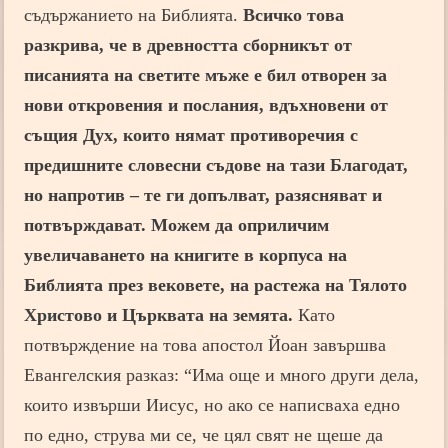
съдържанието на Библията.
Всичко това
разкрива, че в древността сборникът от
писанията на светите мъже е бил отворен за
нови откровения и послания, вдъхновени от
същия Дух, които нямат противоречия с
предишните словесни съдове на тази Благодат,
но напротив – те ги допълват, разясняват и
потвърждават.
Можем да оприличим
увеличаването на книгите в корпуса на
Библията през вековете, на растежа на Тялото
Христово и Църквата на земята.
Като
потвърждение на това апостол Йоан завършва
Евангелския разказ: “Има още и много други дела,
които извърши Иисус, но ако се написваха едно
по едно, струва ми се, че цял свят не щеше да