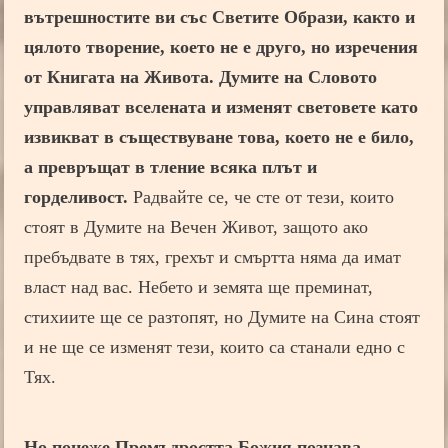
вътрешностите ви със Светите Образи, както и
цялото творение, което не е друго, но изречения
от Книгата на Живота.
Думите на Словото
управляват вселената и изменят световете като
извикват в съществуване това, което не е било,
а превръщат в тление всяка плът и
горделивост.
Радвайте се, че сте от тези, които
стоят в Думите на Вечен Живот, защото ако
пребъдвате в тях, грехът и смъртта няма да имат
власт над вас. Небето и земята ще преминат,
стихиите ще се разтопят, но Думите на Сина стоят
и не ще се изменят тези, които са станали едно с
Тях.
Но понеже Премъдростта Божия познава