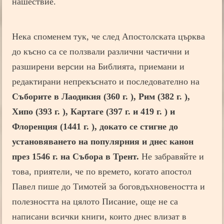
нашествие.
Нека споменем тук, че след Апостолската църква
до късно са се ползвали различни частични и
разширени версии на Библията, приемани и
редактирани непрекъснато и последователно на
Съборите в Лаодикия (360 г. ), Рим (382 г. ),
Хипо (393 г. ), Картаге (397 г. и 419 г. ) и
Флоренция (1441 г. ), докато се стигне до
установяването на популярния и днес канон
през 1546 г. на Събора в Трент.
Не забравяйте и
това, приятели, че по времето, когато апостол
Павел пише до Тимотей за боговдъхновеността и
полезността на цялото Писание, още не са
написани всички книги, които днес влизат в