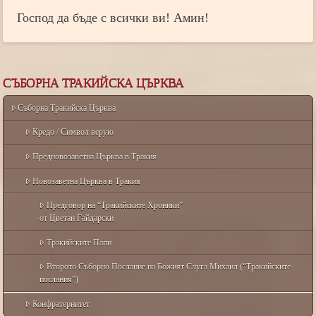
Господ да бъде с всички ви! Амин!
СЪБОРНА ТРАКИЙСКА ЦЪРКВА
Съборна Тракийска Църква
Кредо / Символ верую
Предновозаветна Църква в Тракия
Новозаветна Църква в Тракия
Предговор на “Тракийските Хроники”
от Цветан Гайдарски
Тракийските Папи
Второто Съборно Послание на Божият Слуга Михаил (“Тракийските
послания”)
Конфратернитет