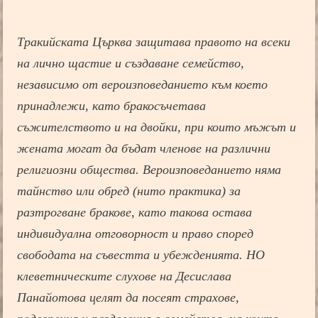
Тракийската Църква защитава правото на всеки
на лично щастие и създаване семейство,
независимо от вероизповеданието към което
принадлежи, като бракосъчетава
съжителството и на двойки, при които мъжът и
жената могат да бъдат членове на различни
религиозни общества. Вероизповеданието няма
тайнство или обред (нито практика) за
разтрогване бракове, като такова остава
индивидуална отговорност и право според
свободата на съвестта и убежденията. НО
клеветническите слухове на Десислава
Панайотова целят да посеят страхове,