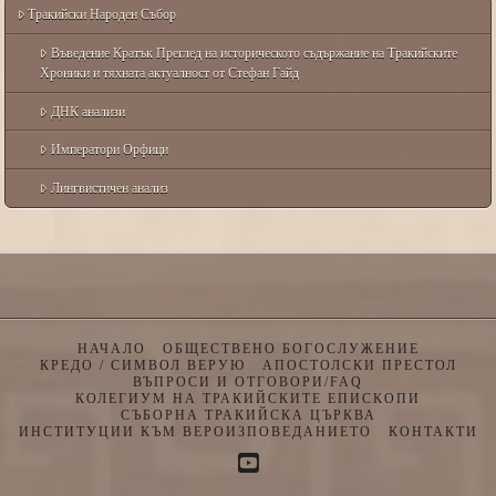
Тракийски Народен Събор
Въведение Кратък Преглед на историческото съдържание на Тракийските
Хроники и тяхната актуалност от Стефан Гайд
ДНК анализи
Императори Орфици
Лингвистичен анализ
НАЧАЛО
ОБЩЕСТВЕНО БОГОСЛУЖЕНИЕ
КРЕДО / СИМВОЛ ВЕРУЮ
АПОСТОЛСКИ ПРЕСТОЛ
ВЪПРОСИ И ОТГОВОРИ/FAQ
КОЛЕГИУМ НА ТРАКИЙСКИТЕ ЕПИСКОПИ
СЪБОРНА ТРАКИЙСКА ЦЪРКВА
ИНСТИТУЦИИ КЪМ ВЕРОИЗПОВЕДАНИЕТО
КОНТАКТИ