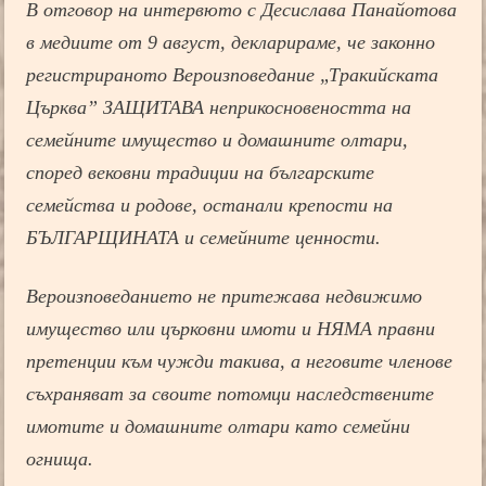
В отговор на интервюто с Десислава Панайотова
в медиите от 9 август, декларираме, че законно
регистрираното Вероизповедание „Тракийската
Църква” ЗАЩИТАВА неприкосновеността на
семейните имущество и домашните олтари,
според вековни традиции на българските
семейства и родове, останали крепости на
БЪЛГАРЩИНАТА и семейните ценности.
Вероизповеданието не притежава недвижимо
имущество или църковни имоти и НЯМА правни
претенции към чужди такива, а неговите членове
съхраняват за своите потомци наследствените
имотите и домашните олтари като семейни
огнища.