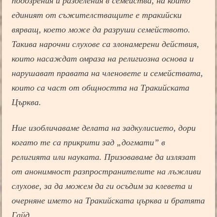
подозрения и разделения в семейства, на които
единият от съжителстващите е тракийски
вярващ, което може да разруши семейството.
Такива нарочни слухове са злонамерени действия,
които насаждат омраза на религиозна основа и
нарушават правата на членовете и семействата,
които са част от общността на Тракийската
Църква.
Ние изобличаваме делата на задкулисието, дори
когато те са прикрити зад „догмати” в
религията или науката. Призоваваме да излязат
от анонимност разпространителите на лъжливи
слухове, за да можем да ги осъдим за клевета и
очерняне името на Тракийската църква и братята
Гайд.