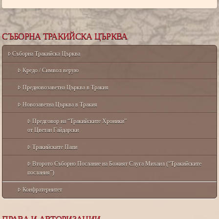
СЪБОРНА ТРАКИЙСКА ЦЪРКВА
Съборна Тракийска Църква
Кредо / Символ верую
Предновозаветна Църква в Тракия
Новозаветна Църква в Тракия
Предговор на “Тракийските Хроники”
от Цветан Гайдарски
Тракийските Папи
Второто Съборно Послание на Божият Слуга Михаил (“Тракийските
послания”)
Конфратернитет
ПРАВА И АВТОРИЗАЦИИ