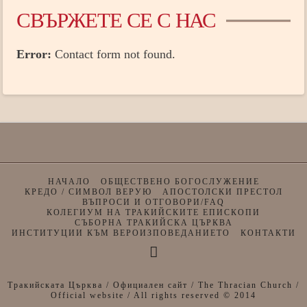
СВЪРЖЕТЕ СЕ С НАС
Error:
Contact form not found.
НАЧАЛО
ОБЩЕСТВЕНО БОГОСЛУЖЕНИЕ
КРЕДО / СИМВОЛ ВЕРУЮ
АПОСТОЛСКИ ПРЕСТОЛ
ВЪПРОСИ И ОТГОВОРИ/FAQ
КОЛЕГИУМ НА ТРАКИЙСКИТЕ ЕПИСКОПИ
СЪБОРНА ТРАКИЙСКА ЦЪРКВА
ИНСТИТУЦИИ КЪМ ВЕРОИЗПОВЕДАНИЕТО
КОНТАКТИ
Тракийската Църква / Официален сайт / The Thracian Church /
Official website / All rights reserved © 2014