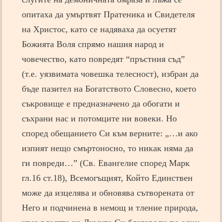
опитаха да умъртвят Пратеника и Свидетеля
на Христос, като се надяваха да осуетят
Божията Воля спрямо нашия народ и
човечество, като повредят “пръстния съд”
(т.е. уязвимата човешка телесност), избран да
бъде пазител на Богатството Словесно, което
съкровище е предназначено да обогати и
съхрани нас и потомците ни вовеки. Но
според обещанието Си към верните: „…и ако
изпият нещо смъртоносно, то никак няма да
ги повреди…” (Св. Евангелие според Марк
гл.16 ст.18), Всемогъщият, Който Единствен
може да изцелява и обновява сътворената от
Него и подчинена в немощ и тление природа,