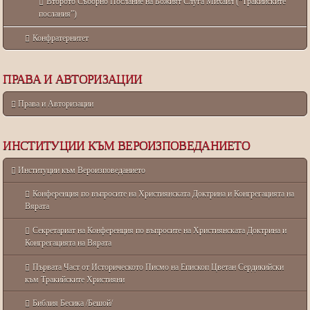
Второто Съборно Послание на Божият Слуга Михаил (“Тракийските
послания”)
Конфратернитет
ПРАВА И АВТОРИЗАЦИИ
Права и Авторизации
ИНСТИТУЦИИ КЪМ ВЕРОИЗПОВЕДАНИЕТО
Институции към Вероизповеданието
Конференция по въпросите на Християнската Доктрина и Конгрегацията на
Вярата
Секретариат на Конференция по въпросите на Християнската Доктрина и
Конгрегацията на Вярата
Първата Част от Историческото Писмо на Епископ Цветан Сердикийски
към Тракийските Християни
Библия Бесика /Бешой/