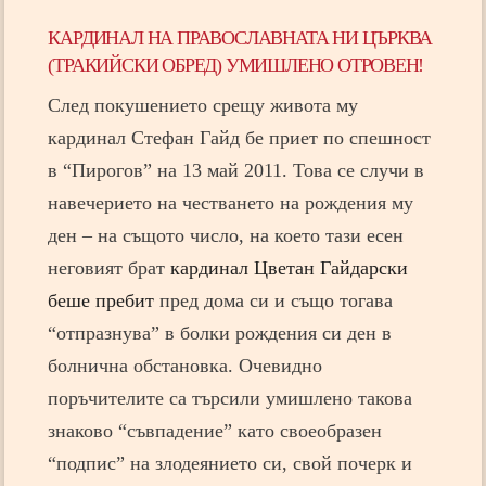
КАРДИНАЛ НА
ПРАВОСЛАВНАТА НИ ЦЪРКВА
(ТРАКИЙСКИ ОБРЕД)
УМИШЛЕНО ОТРОВЕН!
След покушението срещу живота му
кардинал Стефан Гайд бе приет по спешност
в “Пирогов” на 13 май 2011. Това се случи в
навечерието на честването на рождения му
ден – на същото число, на което тази есен
неговият брат
кардинал Цветан Гайдарски
беше пребит
пред дома си и също тогава
“отпразнува” в болки рождения си ден в
болнична обстановка. Очевидно
поръчителите са търсили умишлено такова
знаково “съвпадение” като своеобразен
“подпис” на злодеянието си, свой почерк и