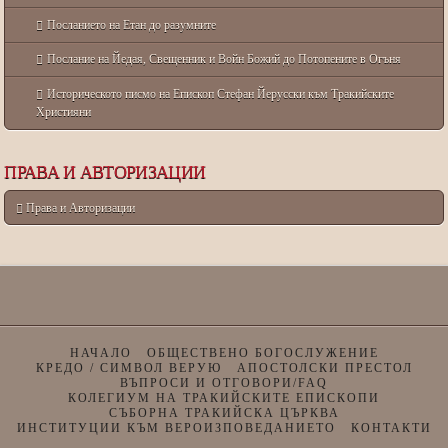
Посланието на Етан до разумните
Послание на Йедая, Свещенник и Войн Божий до Потопените в Огъня
Историческото писмо на Епископ Стефан Йерусски към Тракийските
Християни
ПРАВА И АВТОРИЗАЦИИ
Права и Авторизации
НАЧАЛО
ОБЩЕСТВЕНО БОГОСЛУЖЕНИЕ
КРЕДО / СИМВОЛ ВЕРУЮ
АПОСТОЛСКИ ПРЕСТОЛ
ВЪПРОСИ И ОТГОВОРИ/FAQ
КОЛЕГИУМ НА ТРАКИЙСКИТЕ ЕПИСКОПИ
СЪБОРНА ТРАКИЙСКА ЦЪРКВА
ИНСТИТУЦИИ КЪМ ВЕРОИЗПОВЕДАНИЕТО
КОНТАКТИ