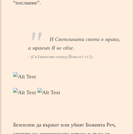
“послание”.
И Светлината свети в мрака,
а мракът Я не обзе.
(Св.Евангелие според Йоан гл.1 ст.5)
Безсилни да вържат или убият Божията Реч,
слугите на демоничната омраза и лъжа се