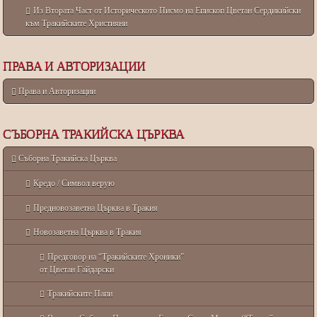
Из Втората Част от Историческото Писмо на Епископ Цветан Сердикийски
към Тракийските Християни
ПРАВА И АВТОРИЗАЦИИ
Права и Авторизации
СЪБОРНА ТРАКИЙСКА ЦЪРКВА
Съборна Тракийска Църква
Кредо / Символ верую
Предновозаветна Църква в Тракия
Новозаветна Църква в Тракия
Предговор на “Тракийските Хроники”
от Цветан Гайдарски
Тракийските Папи