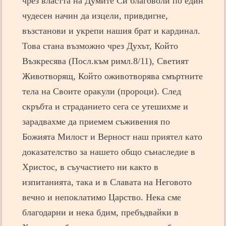
чрез властта на Думите Си благоволи по един
чудесен начин да изцели, привдигне,
възстанови и укрепи нашия брат и кардинал.
Това стана възможно чрез Духът, Който
Възкресява (Посл.към римл.8/11), Светият
Животворящ, Който оживотворява смъртните
тела на Своите оракули (пророци). След
скръбта и страданието сега се утешихме и
зарадвахме да приемем съживения по
Божията Милост и Верност наш приятел като
доказателство за нашето общо сънаследие в
Христос, в съучастието ни както в
изпитанията, така и в Славата на Неговото
вечно и непоклатимо Царство. Нека сме
благодарни и нека бдим, пребъдвайки в