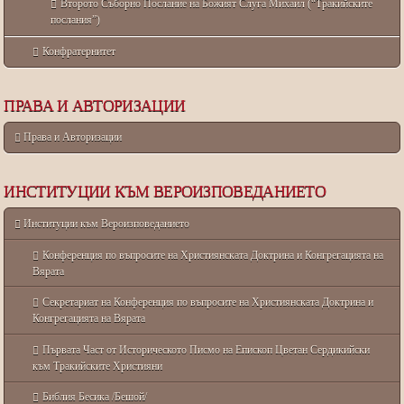
Второто Съборно Послание на Божият Слуга Михаил (“Тракийските
послания”)
Конфратернитет
ПРАВА И АВТОРИЗАЦИИ
Права и Авторизации
ИНСТИТУЦИИ КЪМ ВЕРОИЗПОВЕДАНИЕТО
Институции към Вероизповеданието
Конференция по въпросите на Християнската Доктрина и Конгрегацията на
Вярата
Секретариат на Конференция по въпросите на Християнската Доктрина и
Конгрегацията на Вярата
Първата Част от Историческото Писмо на Епископ Цветан Сердикийски
към Тракийските Християни
Библия Бесика /Бешой/