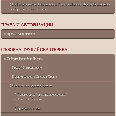
Из Втората Част от Историческото Писмо на Епископ Цветан Сердикийски
към Тракийските Християни
ПРАВА И АВТОРИЗАЦИИ
Права и Авторизации
СЪБОРНА ТРАКИЙСКА ЦЪРКВА
Съборна Тракийска Църква
Кредо / Символ верую
Предновозаветна Църква в Тракия
Новозаветна Църква в Тракия
Предговор на “Тракийските Хроники”
от Цветан Гайдарски
Тракийските Папи