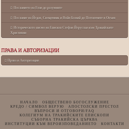
Посланието на Етан до разумните
Послание на Йедая, Свещенник и Войн Божий до Потопените в Огъня
Историческото писмо на Епископ Стефан Йерусски към Тракийските
Християни
ПРАВА И АВТОРИЗАЦИИ
Права и Авторизации
НАЧАЛО
ОБЩЕСТВЕНО БОГОСЛУЖЕНИЕ
КРЕДО / СИМВОЛ ВЕРУЮ
АПОСТОЛСКИ ПРЕСТОЛ
ВЪПРОСИ И ОТГОВОРИ/FAQ
КОЛЕГИУМ НА ТРАКИЙСКИТЕ ЕПИСКОПИ
СЪБОРНА ТРАКИЙСКА ЦЪРКВА
ИНСТИТУЦИИ КЪМ ВЕРОИЗПОВЕДАНИЕТО
КОНТАКТИ