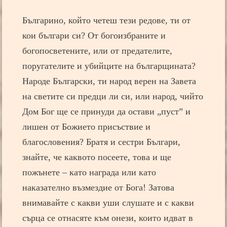
Българино, който четеш тези редове, ти от
кои българи си? От богоизбраните и
богопосветените, или от предателите,
поругателите и убийците на българщината?
Народе Български, ти народ верен на Завета
на светите си предци ли си, или народ, чийто
Дом Бог ще се принуди да остави „пуст” и
лишен от Божието присъствие и
благословения? Братя и сестри Българи,
знайте, че каквото посеете, това и ще
пожънете – като награда или като
наказателно възмездие от Бога! Затова
внимавайте с какви уши слушате и с какви
сърца се отнасяте към онези, които идват в