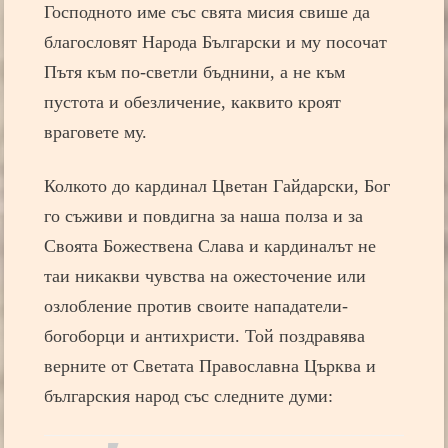
Господното име със свята мисия свише да
благословят Народа Български и му посочат
Пътя към по-светли бъднини, а не към
пустота и обезличение, каквито кроят
враговете му.
Колкото до кардинал Цветан Гайдарски, Бог
го съживи и повдигна за наша полза и за
Своята Божествена Слава и кардиналът не
таи никакви чувства на ожесточение или
озлобление против своите нападатели-
богоборци и антихристи. Той поздравява
верните от Светата Православна Църква и
българския народ със следните думи: