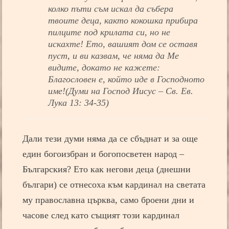
колко пъти съм искал да събера
твоите деца, както кокошка прибира
пилците под крилата си, но не
искахте! Ето, вашият дом се оставя
пуст, и ви казвам, че няма да Ме
видите, докато не кажете:
Благословен е, който иде в Господното
име!(Думи на Господ Иисус – Св. Ев.
Лука 13: 34-35)
Дали тези думи няма да се сбъднат и за още
един богоизбран и богопосветен народ –
Българския? Ето как негови деца (днешни
българи) се отнесоха към кардинал на светата
му православна църква, само броени дни и
часове след като същият този кардинал