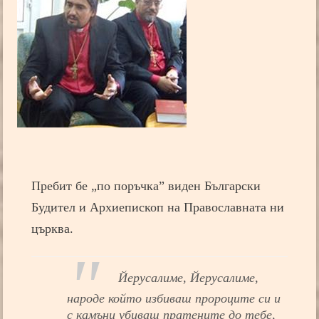
Пребит бе „по поръчка” виден Български
Будител и Архиепископ на Православната ни
църква.
Йерусалиме, Йерусалиме,
народе който избиваш пророците си и
с камъни убиваш пратените до тебе,