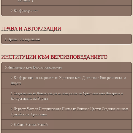
послания”)
Конфратернитет
ПРАВА И АВТОРИЗАЦИИ
Права и Авторизации
ИНСТИТУЦИИ КЪМ ВЕРОИЗПОВЕДАНИЕТО
Институции към Вероизповеданието
Конференция по въпросите на Християнската Доктрина и Конгрегацията на
Вярата
Секретариат на Конференция по въпросите на Християнската Доктрина и
Конгрегацията на Вярата
Първата Част от Историческото Писмо на Епископ Цветан Сердикийски към
Тракийските Християни
Библия Бесика /Бешой/