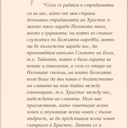
“Сега се радвам в страдaнията
си за вас, като от моя страна
допълвам страданията на Христос в
моето тяло заради Неговото тяло,
което е църквата; на която аз станах
служител по Божията наредба, която
ми бе възложена заради вас, да
проповядвам напълно Словото на Бога,
т.е. Тайната, която е била скрита за
векове и поколения, а сега се откри на
Неговите светии, на които Божията
воля беше да яви какво е богатството
на славата на тая тайна между
езичниците, т.е. Христос между вас,
надеждата на славата. Него ние
прогласяваме, като съветваме всеки
човек и поучаваме всеки човек с пълна
мъдрост, за да представим всеки човек
съвършен в Христос. Затова се и