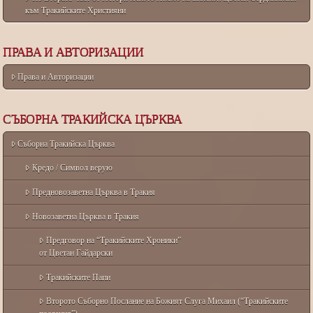
към Тракийските Християни
ПРАВА И АВТОРИЗАЦИИ
Права и Авторизации
СЪБОРНА ТРАКИЙСКА ЦЪРКВА
Съборна Тракийска Църква
Кредо / Символ верую
Предновозаветна Църква в Тракия
Новозаветна Църква в Тракия
Предговор на “Тракийските Хроники”
от Цветан Гайдарски
Тракийските Папи
Второто Съборно Послание на Божият Слуга Михаил (“Тракийските