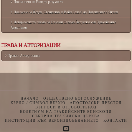
Посланието на Етан до разумните
Послание на Йедая, Свещенник и Войн Божий до Потопените в Огъня
Историческото писмо на Епископ Стефан Йерусски към Тракийските
Християни
ПРАВА И АВТОРИЗАЦИИ
Права и Авторизации
НАЧАЛО
ОБЩЕСТВЕНО БОГОСЛУЖЕНИЕ
КРЕДО / СИМВОЛ ВЕРУЮ
АПОСТОЛСКИ ПРЕСТОЛ
ВЪПРОСИ И ОТГОВОРИ/FAQ
КОЛЕГИУМ НА ТРАКИЙСКИТЕ ЕПИСКОПИ
СЪБОРНА ТРАКИЙСКА ЦЪРКВА
ИНСТИТУЦИИ КЪМ ВЕРОИЗПОВЕДАНИЕТО
КОНТАКТИ