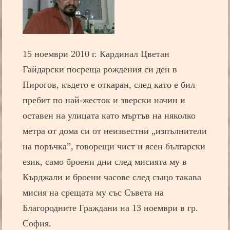
15 ноември 2010 г. Кардинал Цветан
Гайдарски посреща рождения си ден в
Пирогов, където е откаран, след като е бил
пребит по най-жесток и зверски начин и
оставен на улицата като мъртъв на няколко
метра от дома си от неизвестни „изпълнители
на поръчка”, говорещи чист и ясен български
език, само броени дни след мисията му в
Кърджали и броени часове след също такава
мисия на срещата му със Съвета на
Благородните Граждани на 13 ноември в гр.
София.