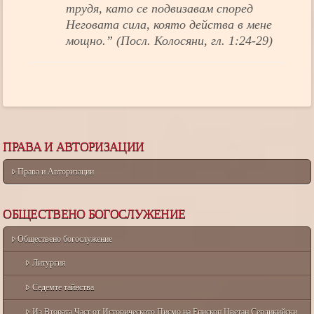
трудя, като се подвизавам според
Неговата сила, която действа в мене
мощно.” (Посл. Колосяни, гл. 1:24-29)
ПРАВА И АВТОРИЗАЦИИ
Права и Авторизации
ОБЩЕСТВЕНО БОГОСЛУЖЕНИЕ
Обществено богослужение
Литургия
Седемте тайнства
Из Втората Част от Историческото Писмо на Епископ Цветан Сердикийски