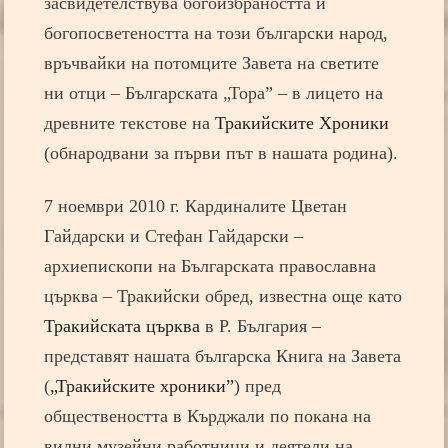
засвидетелствува богоизбраността и
богопосветеността на този български народ,
връчвайки на потомците Завета на светите
ни отци – Българската „Тора” – в лицето на
древните текстове на
Тракийските Хроники
(обнародвани за първи път в нашата родина).
7 ноември 2010 г. Кардиналите Цветан
Гайдарски и Стефан Гайдарски –
архиепископи на Българската православна
църква – Тракийски обред, известна още като
Тракийската църква
в Р. България –
представят нашата българска Книга на Завета
(
„Тракийските хроники”
) пред
обществеността в Кърджали по покана на
видни музейни работници и деятели на