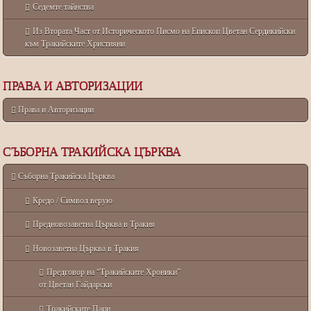
Седемте тайнства
Из Втората Част от Историческото Писмо на Епископ Цветан Сердикийски
към Тракийските Християни
ПРАВА И АВТОРИЗАЦИИ
Права и Авторизации
СЪБОРНА ТРАКИЙСКА ЦЪРКВА
Съборна Тракийска Църква
Кредо / Символ верую
Предновозаветна Църква в Тракия
Новозаветна Църква в Тракия
Предговор на “Тракийските Хроники”
от Цветан Гайдарски
Тракийските Папи