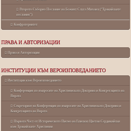
Второто Съборно Послание на Божият Слуга Михаил (“Тракийските
послания”)
Конфратернитет
ПРАВА И АВТОРИЗАЦИИ
Права и Авторизации
ИНСТИТУЦИИ КЪМ ВЕРОИЗПОВЕДАНИЕТО
Институции към Вероизповеданието
Конференция по въпросите на Християнската Доктрина и Конгрегацията на
Вярата
Секретариат на Конференция по въпросите на Християнската Доктрина и
Конгрегацията на Вярата
Първата Част от Историческото Писмо на Епископ Цветан Сердикийски
към Тракийските Християни