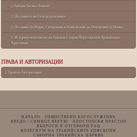
Библия Бесика /Бешой/
Посланието на Етан до разумните
Послание на Йедая, Свещенник и Войн Божий до Потопените в Огъня
Историческото писмо на Епископ Стефан Йерусски към Тракийските
Християни
ПРАВА И АВТОРИЗАЦИИ
Права и Авторизации
НАЧАЛО
ОБЩЕСТВЕНО БОГОСЛУЖЕНИЕ
КРЕДО / СИМВОЛ ВЕРУЮ
АПОСТОЛСКИ ПРЕСТОЛ
ВЪПРОСИ И ОТГОВОРИ/FAQ
КОЛЕГИУМ НА ТРАКИЙСКИТЕ ЕПИСКОПИ
СЪБОРНА ТРАКИЙСКА ЦЪРКВА