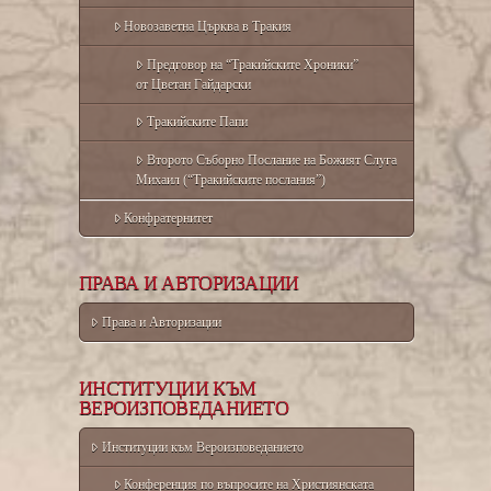
Новозаветна Църква в Тракия
Предговор на “Тракийските Хроники”
от Цветан Гайдарски
Тракийските Папи
Второто Съборно Послание на Божият Слуга
Михаил (“Тракийските послания”)
Конфратернитет
ПРАВА И АВТОРИЗАЦИИ
Права и Авторизации
ИНСТИТУЦИИ КЪМ
ВЕРОИЗПОВЕДАНИЕТО
Институции към Вероизповеданието
Конференция по въпросите на Християнската