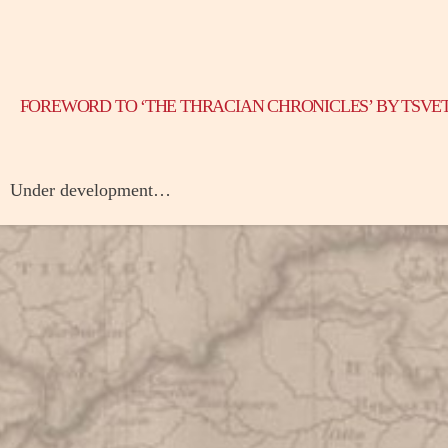
FOREWORD TO ‘THE THRACIAN CHRONICLES’ BY TSVE
Under development…