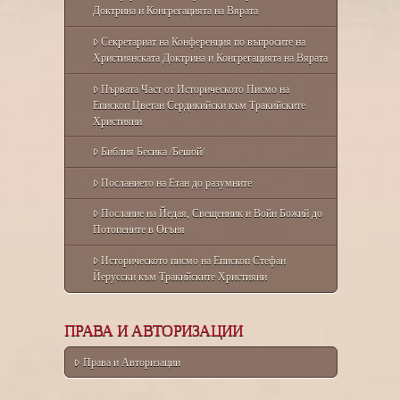
Доктрина и Конгрегацията на Вярата
Секретариат на Конференция по въпросите на
Християнската Доктрина и Конгрегацията на Вярата
Първата Част от Историческото Писмо на
Епископ Цветан Сердикийски към Тракийските
Християни
Библия Бесика /Бешой/
Посланието на Етан до разумните
Послание на Йедая, Свещенник и Войн Божий до
Потопените в Огъня
Историческото писмо на Епископ Стефан
Йерусски към Тракийските Християни
ПРАВА И АВТОРИЗАЦИИ
Права и Авторизации