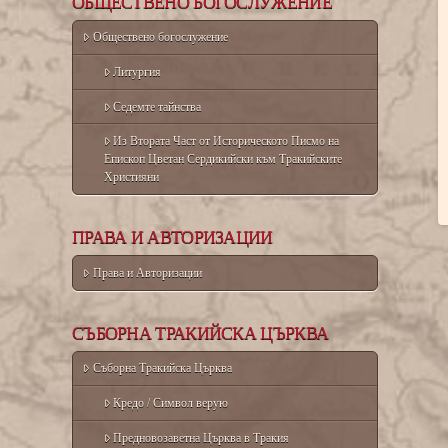
ОБЩЕСТВЕНО БОГОСЛУЖЕНИЕ
Обществено богослужение
Литургия
Седемте тайнства
Из Втората Част от Историческото Писмо на
Епископ Цветан Сердикийски към Тракийските
Християни
ПРАВА И АВТОРИЗАЦИИ
Права и Авторизации
СЪБОРНА ТРАКИЙСКА ЦЪРКВА
Съборна Тракийска Църква
Кредо / Символ верую
Предновозаветна Църква в Тракия