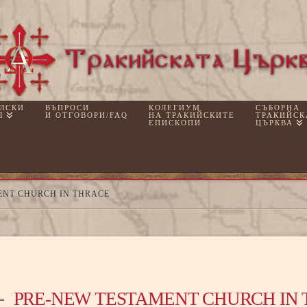
ЛСКИ
ВЪПРОСИ
КОЛЕГИУМ
СЪБОРНА
Л
И ОТГОВОРИ/FAQ
НА ТРАКИЙСКИТЕ
ТРАКИЙСК
ЕПИСКОПИ
ЦЪРКВА
ENT CHURCH IN THRACE
PRE-NEW TESTAMENT CHURCH IN