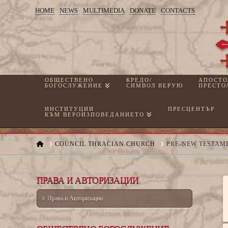
HOME
NEWS
MULTIMEDIA
DONATE
CONTACTS
ТРАКИЙСКАТА
ЦЪРКВА
ОБЩЕСТВЕНО
КРЕДО/
АПОСТО
БОГОСЛУЖЕНИЕ
СИМВОЛ ВЕРУЮ
ПРЕСТО
ИНСТИТУЦИИ
ПРЕСЦЕНТЪР
КЪМ ВЕРОИЗПОВЕДАНИЕТО
HOME
COUNCIL THRACIAN CHURCH
PRE-NEW TESTAM
ПРАВА И АВТОРИЗАЦИИ
Права и Авторизации