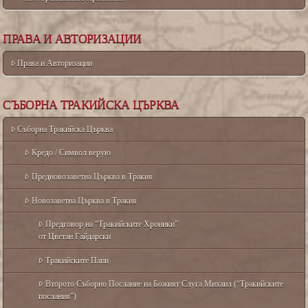
ПРАВА И АВТОРИЗАЦИИ
Права и Авторизации
СЪБОРНА ТРАКИЙСКА ЦЪРКВА
Съборна Тракийска Църква
Кредо / Символ верую
Предновозаветна Църква в Тракия
Новозаветна Църква в Тракия
Предговор на “Тракийските Хроники”
от Цветан Гайдарски
Тракийските Папи
Второто Съборно Послание на Божият Слуга Михаил (“Тракийските
послания”)