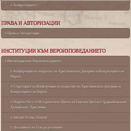
Конфратернитет
ПРАВА И АВТОРИЗАЦИИ
Права и Авторизации
ИНСТИТУЦИИ КЪМ ВЕРОИЗПОВЕДАНИЕТО
Институции към Вероизповеданието
Конференция по въпросите на Християнската Доктрина и Конгрегацията на
Вярата
Секретариат на Конференция по въпросите на Християнската Доктрина и
Конгрегацията на Вярата
Първата Част от Историческото Писмо на Епископ Цветан Сердикийски към
Тракийските Християни
Библия Бесика /Бешой/
Посланието на Етан до разумните