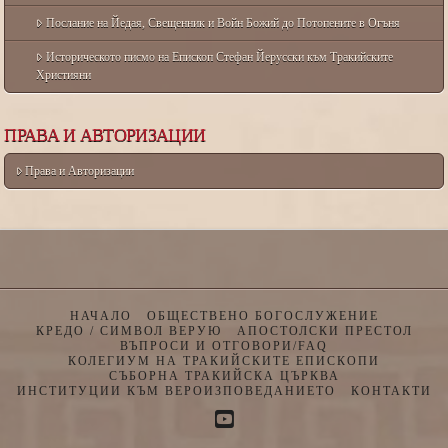
Послание на Йедая, Свещенник и Войн Божий до Потопените в Огъня
Историческото писмо на Епископ Стефан Йерусски към Тракийските
Християни
ПРАВА И АВТОРИЗАЦИИ
Права и Авторизации
НАЧАЛО
ОБЩЕСТВЕНО БОГОСЛУЖЕНИЕ
КРЕДО / СИМВОЛ ВЕРУЮ
АПОСТОЛСКИ ПРЕСТОЛ
ВЪПРОСИ И ОТГОВОРИ/FAQ
КОЛЕГИУМ НА ТРАКИЙСКИТЕ ЕПИСКОПИ
СЪБОРНА ТРАКИЙСКА ЦЪРКВА
ИНСТИТУЦИИ КЪМ ВЕРОИЗПОВЕДАНИЕТО
КОНТАКТИ