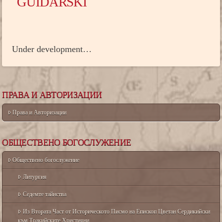
GUIDARSKI
Under development…
ПРАВА И АВТОРИЗАЦИИ
Права и Авторизации
ОБЩЕСТВЕНО БОГОСЛУЖЕНИЕ
Обществено богослужение
Литургия
Седемте тайнства
Из Втората Част от Историческото Писмо на Епископ Цветан Сердикийски
към Тракийските Християни