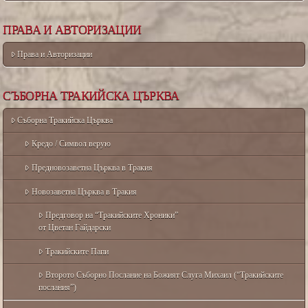
ПРАВА И АВТОРИЗАЦИИ
Права и Авторизации
СЪБОРНА ТРАКИЙСКА ЦЪРКВА
Съборна Тракийска Църква
Кредо / Символ верую
Предновозаветна Църква в Тракия
Новозаветна Църква в Тракия
Предговор на “Тракийските Хроники”
от Цветан Гайдарски
Тракийските Папи
Второто Съборно Послание на Божият Слуга Михаил (“Тракийските
послания”)