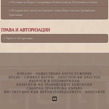
Послание на Йедая, Свещенник и Войн Божий до Потопените в Огъня
Историческото писмо на Епископ Стефан Йерусски към Тракийските
Християни
ПРАВА И АВТОРИЗАЦИИ
Права и Авторизации
НАЧАЛО
ОБЩЕСТВЕНО БОГОСЛУЖЕНИЕ
КРЕДО / СИМВОЛ ВЕРУЮ
АПОСТОЛСКИ ПРЕСТОЛ
ВЪПРОСИ И ОТГОВОРИ/FAQ
КОЛЕГИУМ НА ТРАКИЙСКИТЕ ЕПИСКОПИ
СЪБОРНА ТРАКИЙСКА ЦЪРКВА
ИНСТИТУЦИИ КЪМ ВЕРОИЗПОВЕДАНИЕТО
КОНТАКТИ