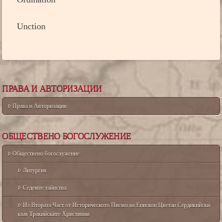
Unction
ПРАВА И АВТОРИЗАЦИИ
Права и Авторизации
ОБЩЕСТВЕНО БОГОСЛУЖЕНИЕ
Обществено богослужение
Литургия
Седемте тайнства
Из Втората Част от Историческото Писмо на Епископ Цветан Сердикийски
към Тракийските Християни