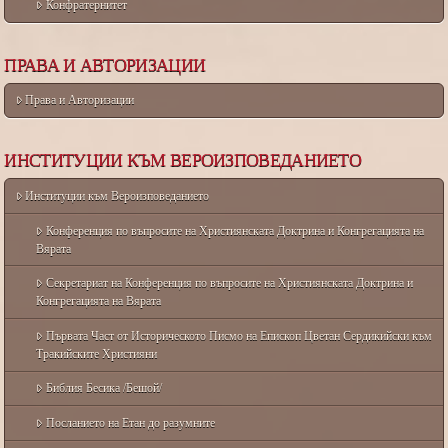
Конфратернитет
ПРАВА И АВТОРИЗАЦИИ
Права и Авторизации
ИНСТИТУЦИИ КЪМ ВЕРОИЗПОВЕДАНИЕТО
Институции към Вероизповеданието
Конференция по въпросите на Християнската Доктрина и Конгрегацията на
Вярата
Секретариат на Конференция по въпросите на Християнската Доктрина и
Конгрегацията на Вярата
Първата Част от Историческото Писмо на Епископ Цветан Сердикийски към
Тракийските Християни
Библия Бесика /Бешой/
Посланието на Етан до разумните